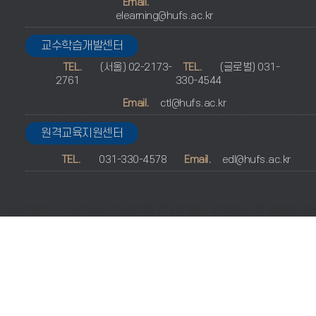
Email.
elearning@hufs.ac.kr
교수학습개발센터
TEL.
(서울) 02-2173-
TEL.
(글로벌) 031-
2761
330-4544
Email.
ctl@hufs.ac.kr
원격교육지원센터
TEL.
031-330-4578
Email.
edl@hufs.ac.kr
Copyright ⓒ Hankuk University of Foreign Studies. All Rights Re