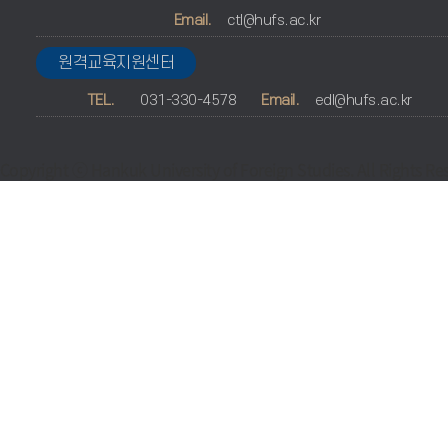
Email.
ctl@hufs.ac.kr
원격교육지원센터
TEL.
031-330-4578
Email.
edl@hufs.ac.kr
Copyright ⓒ Hankuk University of Foreign Studies. All Rights Re