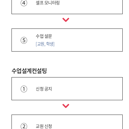
④
셀프 모니터링
수업 설문
⑤
[교원, 학생]
수업설계컨설팅
①
신청 공지
②
교원 신청