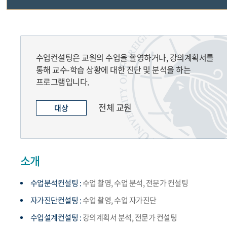
교수법특강
교수법연구모임
수업컨설팅은 교원의 수업을 촬영하거나, 강의계획서를
통해 교수-학습 상황에 대한 진단 및 분석을 하는
좋은수업만들기
프로그램입니다.
전체 교원
대상
혁신교수법지원
수업컨설팅
소개
HUFS강의상
수업분석컨설팅 :
수업 촬영, 수업 분석, 전문가 컨설팅
우수강의 사례
자가진단컨설팅 :
수업 촬영, 수업 자가진단
Teaching tips
수업설계컨설팅 :
강의계획서 분석, 전문가 컨설팅