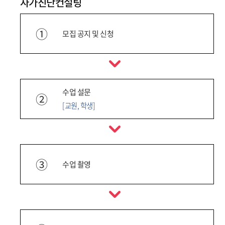
자가진단컨설팅
①
모집 공지 및 신청
수업 설문
②
[교원, 학생]
③
수업 촬영