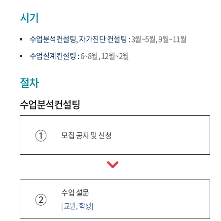
시기
수업분석컨설팅, 자가진단 컨설팅 :
3월~5월, 9월~11월
수업설계컨설팅 :
6~8월, 12월~2월
절차
수업분석컨설팅
①
모집 공지 및 신청
수업 설문
②
[교원, 학생]