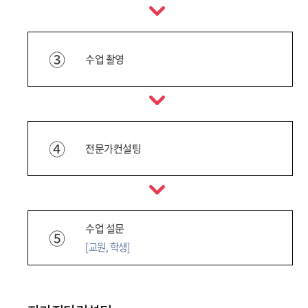
③
수업 촬영
④
전문가컨설팅
수업 설문
⑤
[교원, 학생]