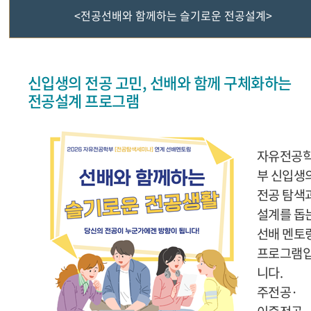
<전공선배와 함께하는 슬기로운 전공설계>
<어서 와! 선배가 알려줄게!>
신입생의 전공 고민, 선배와 함께 구체화하는
<전공선배와 함께하는 슬기로운 전공설계>
전공설계 프로그램
<나의 전공로드맵 탐색기: 전공설계공모전>
자유전공
학습자설계융합전공 설명회
부 신입생
전공 탐색
전공박람회
설계를 돕
선배 멘토
프로그램
니다
.
주전공
·