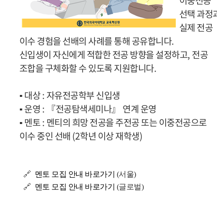
이중전공
선택 과정
실제 전공
이수 경험을 선배의 사례를 통해 공유합니다
.
신입생이 자신에게 적합한 전공 방향을 설정하고
,
전공
조합을 구체화할 수 있도록 지원합니다
.
▪
대상
:
자유전공학부 신입생
▪
운영
:
『
전공탐색세미나
』
연계 운영
▪
멘토
:
멘티의 희망 전공을 주전공 또는 이중
전공으로
이수 중인 선배
(2
학년 이상 재학생
)
🔗
멘토 모집 안내 바로가기
(서울)
🔗
멘토 모집 안내 바로가기
(글로벌)