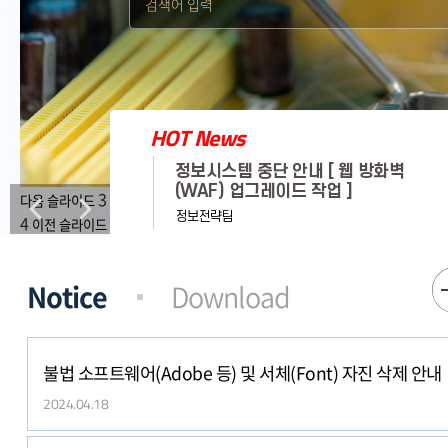
HOT
News
be 등) 및 서체
정보시스템 중단 안내 [ 웹 방화벽
안내
(WAF) 업그레이드 작업 ]
3
다음 슬라이드
-
정보전략팀
4
이전 슬라이드
불법 소프트웨어(Adobe 등) 및 서체(Font) 자진 삭제 안내
2024.04.18