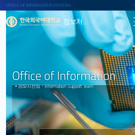
OFFICE OF INFORMATION SYSTEMS
정보처
Office of Information
Information Systems Team
⦁ 정보시스템팀 -
Information Strategy Team
⦁ 정보전략팀 -
Information Support Team
⦁ 정보지원팀 -