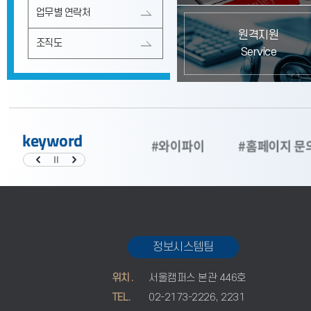
업무별 연락처
원격지원
조직도
Service
keyword
5
#대학정보공시
#와이파이
#홈페이지 문
정보시스템팀
위치.
서울캠퍼스 본관 446호
TEL.
02-2173-2226, 2231