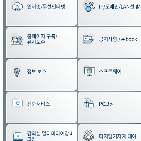
인터넷/무선인터넷
IP/도메인/LAN선 
홈페이지 구축/
공지사항 / e-book
유지보수
정보 보호
소프트웨어
전화서비스
PC고장
강의실 멀티미디어장비
디지털기자재 대여
고장