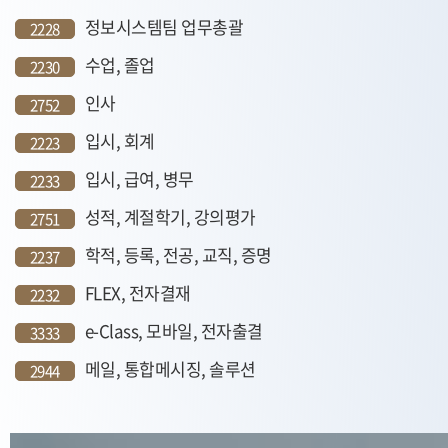
정보시스템팀 업무총괄
2228
수업, 졸업
2230
인사
2752
입시, 회계
2223
입시, 급여, 병무
2233
성적, 계절학기, 강의평가
2751
학적, 등록, 전공, 교직, 증명
2237
FLEX, 전자결재
2232
e-Class, 모바일, 전자출결
3333
메일, 통합메시징, 솔루션
2944